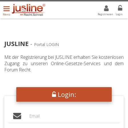
Menü
DROPDOWN: GEWÄHLTER WERT IST ALLE
ALLE
öffnen/schließen
Registrieren
Login
Menü
JUSLINE
-
Portal LOGIN
Mit der Registrierung bei JUSLINE erhalten Sie kostenlosen
Zugang zu unseren Online-Gesetze-Services und dem
Forum Recht.
Login: