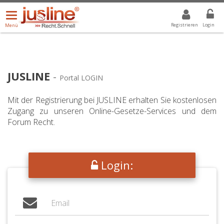
Menü
DROPDOWN: GEWÄHLTER WERT IST ALLE
ALLE
öffnen/schließen
Registrieren
Login
Menü
JUSLINE
-
Portal LOGIN
Mit der Registrierung bei JUSLINE erhalten Sie kostenlosen
Zugang zu unseren Online-Gesetze-Services und dem
Forum Recht.
Login: