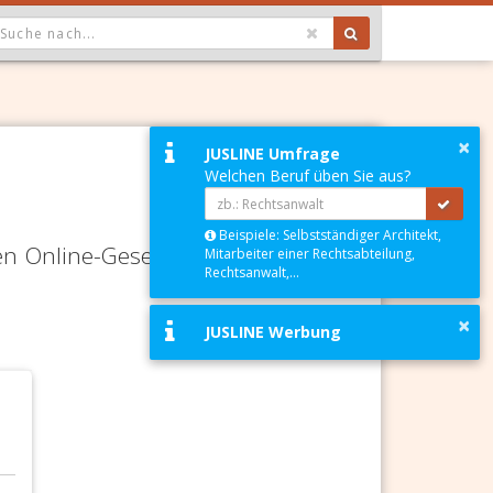
OPDOWN: GEWÄHLTER WERT IST ALLE
×
JUSLINE Umfrage
Welchen Beruf üben Sie aus?
Beispiele: Selbstständiger Architekt,
en Online-Gesetze-Services und
Mitarbeiter einer Rechtsabteilung,
Rechtsanwalt,...
×
JUSLINE Werbung