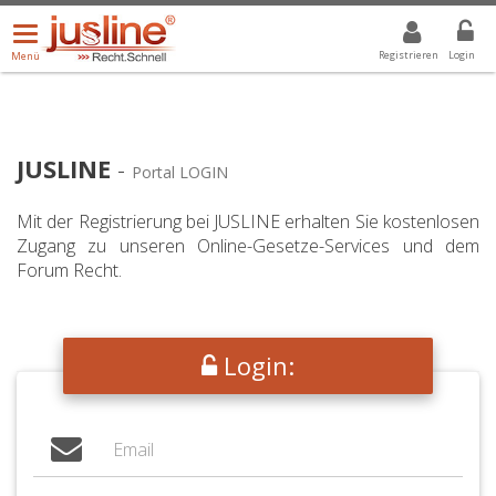
Menü
DROPDOWN: GEWÄHLTER WERT IST ALLE
ALLE
öffnen/schließen
Registrieren
Login
Menü
JUSLINE
-
Portal LOGIN
Mit der Registrierung bei JUSLINE erhalten Sie kostenlosen
Zugang zu unseren Online-Gesetze-Services und dem
Forum Recht.
Login: