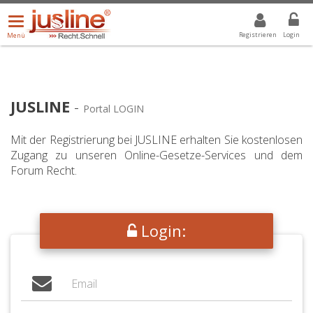
Menü
DROPDOWN: GEWÄHLTER WERT IST ALLE
ALLE
öffnen/schließen
Registrieren
Login
Menü
JUSLINE
-
Portal LOGIN
Mit der Registrierung bei JUSLINE erhalten Sie kostenlosen
Zugang zu unseren Online-Gesetze-Services und dem
Forum Recht.
Login: