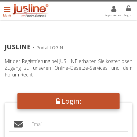
Menü
DROPDOWN: GEWÄHLTER WERT IST ALLE
ALLE
öffnen/schließen
Registrieren
Login
Menü
JUSLINE
-
Portal LOGIN
Mit der Registrierung bei JUSLINE erhalten Sie kostenlosen
Zugang zu unseren Online-Gesetze-Services und dem
Forum Recht.
Login: