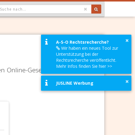
OPDOWN: GEWÄHLTER WERT IST ALLE
×
A-S-O Rechtsrecherche?
Wir haben ein neues Tool zur
Unterstützung bei der
Rechtsrecherche veröffentlicht.
Mehr Infos finden Sie hier >>
en Online-Gesetze-Services und
×
JUSLINE Werbung