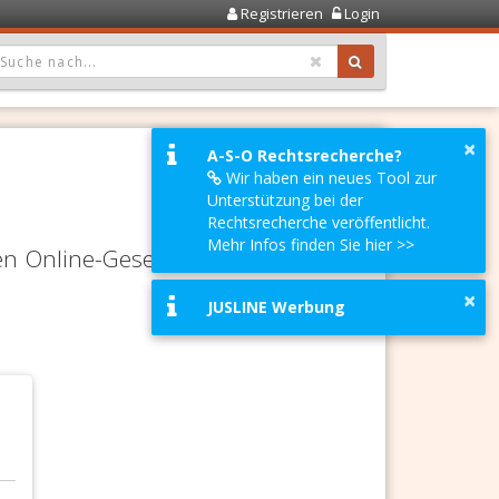
Registrieren
Login
OPDOWN: GEWÄHLTER WERT IST ALLE
×
A-S-O Rechtsrecherche?
Wir haben ein neues Tool zur
Unterstützung bei der
Rechtsrecherche veröffentlicht.
Mehr Infos finden Sie hier >>
en Online-Gesetze-Services und
×
JUSLINE Werbung