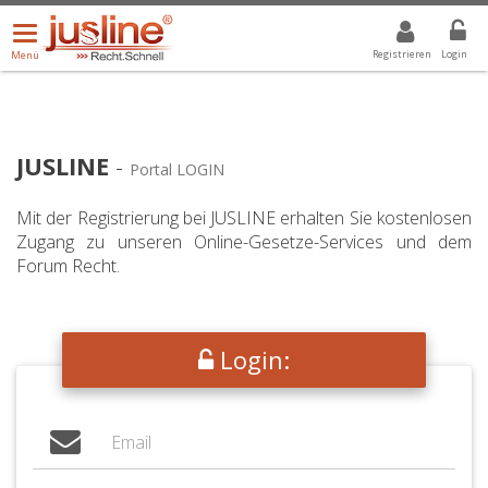
Menü
DROPDOWN: GEWÄHLTER WERT IST ALLE
ALLE
öffnen/schließen
Registrieren
Login
Menü
JUSLINE
-
Portal LOGIN
Mit der Registrierung bei JUSLINE erhalten Sie kostenlosen
Zugang zu unseren Online-Gesetze-Services und dem
Forum Recht.
Login: