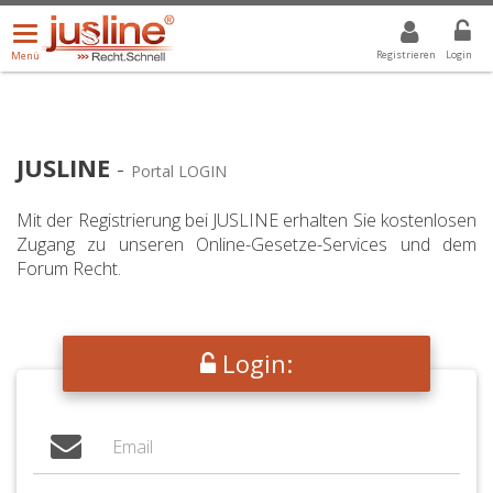
Menü
DROPDOWN: GEWÄHLTER WERT IST ALLE
ALLE
öffnen/schließen
Registrieren
Login
Menü
JUSLINE
-
Portal LOGIN
Mit der Registrierung bei JUSLINE erhalten Sie kostenlosen
Zugang zu unseren Online-Gesetze-Services und dem
Forum Recht.
Login: