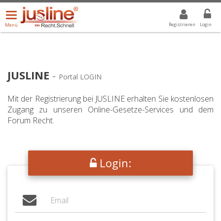
Menü
DROPDOWN: GEWÄHLTER WERT IST ALLE
ALLE
öffnen/schließen
Registrieren
Login
Menü
JUSLINE
-
Portal LOGIN
Mit der Registrierung bei JUSLINE erhalten Sie kostenlosen
Zugang zu unseren Online-Gesetze-Services und dem
Forum Recht.
Login: