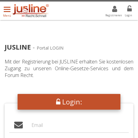
Menü
DROPDOWN: GEWÄHLTER WERT IST ALLE
ALLE
öffnen/schließen
Registrieren
Login
Menü
JUSLINE
-
Portal LOGIN
Mit der Registrierung bei JUSLINE erhalten Sie kostenlosen
Zugang zu unseren Online-Gesetze-Services und dem
Forum Recht.
Login: