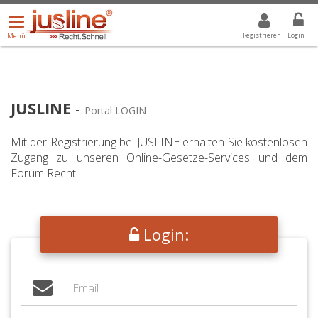
Menü
DROPDOWN: GEWÄHLTER WERT IST ALLE
ALLE
öffnen/schließen
Registrieren
Login
Menü
JUSLINE
-
Portal LOGIN
Mit der Registrierung bei JUSLINE erhalten Sie kostenlosen
Zugang zu unseren Online-Gesetze-Services und dem
Forum Recht.
Login: