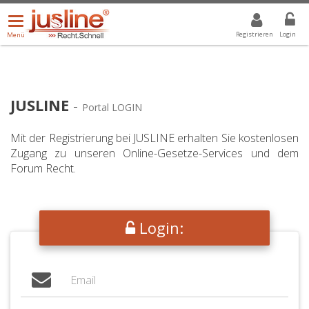
Menü
DROPDOWN: GEWÄHLTER WERT IST ALLE
ALLE
öffnen/schließen
Registrieren
Login
Menü
JUSLINE
-
Portal LOGIN
Mit der Registrierung bei JUSLINE erhalten Sie kostenlosen
Zugang zu unseren Online-Gesetze-Services und dem
Forum Recht.
Login: