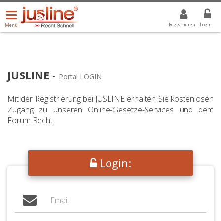
Menü
DROPDOWN: GEWÄHLTER WERT IST ALLE
ALLE
öffnen/schließen
Registrieren
Login
Menü
JUSLINE
-
Portal LOGIN
Mit der Registrierung bei JUSLINE erhalten Sie kostenlosen
Zugang zu unseren Online-Gesetze-Services und dem
Forum Recht.
Login: