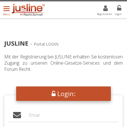
Menü
DROPDOWN: GEWÄHLTER WERT IST ALLE
ALLE
öffnen/schließen
Registrieren
Login
Menü
JUSLINE
-
Portal LOGIN
Mit der Registrierung bei JUSLINE erhalten Sie kostenlosen
Zugang zu unseren Online-Gesetze-Services und dem
Forum Recht.
Login: