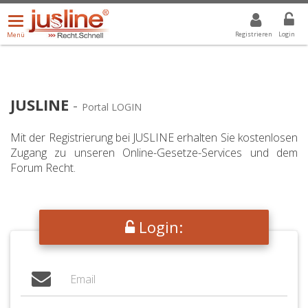
Menü
DROPDOWN: GEWÄHLTER WERT IST ALLE
ALLE
öffnen/schließen
Registrieren
Login
Menü
JUSLINE
-
Portal LOGIN
Mit der Registrierung bei JUSLINE erhalten Sie kostenlosen
Zugang zu unseren Online-Gesetze-Services und dem
Forum Recht.
Login: