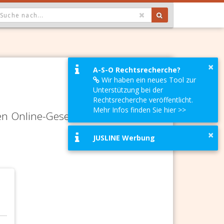
OPDOWN: GEWÄHLTER WERT IST ALLE
×
A-S-O Rechtsrecherche?
Wir haben ein neues Tool zur
Unterstützung bei der
Rechtsrecherche veröffentlicht.
Mehr Infos finden Sie hier >>
en Online-Gesetze-Services und
×
JUSLINE Werbung