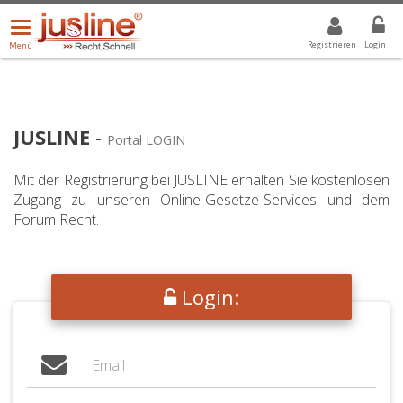
Menü
DROPDOWN: GEWÄHLTER WERT IST ALLE
ALLE
öffnen/schließen
Registrieren
Login
Menü
JUSLINE
-
Portal LOGIN
Mit der Registrierung bei JUSLINE erhalten Sie kostenlosen
Zugang zu unseren Online-Gesetze-Services und dem
Forum Recht.
Login: