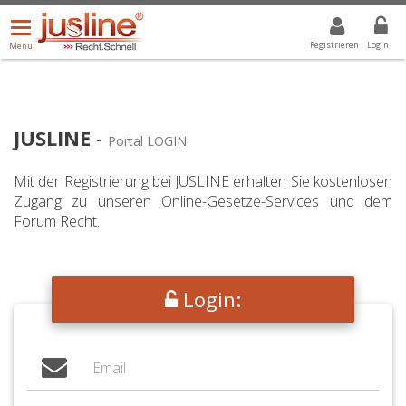
Menü
DROPDOWN: GEWÄHLTER WERT IST ALLE
ALLE
öffnen/schließen
Registrieren
Login
Menü
JUSLINE
-
Portal LOGIN
Mit der Registrierung bei JUSLINE erhalten Sie kostenlosen
Zugang zu unseren Online-Gesetze-Services und dem
Forum Recht.
Login: