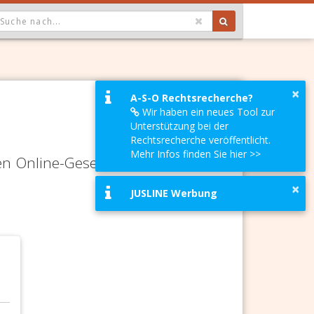
OPDOWN: GEWÄHLTER WERT IST ALLE
×
A-S-O Rechtsrecherche?
Wir haben ein neues Tool zur
Unterstützung bei der
Rechtsrecherche veröffentlicht.
Mehr Infos finden Sie hier >>
en Online-Gesetze-Services und
×
JUSLINE Werbung