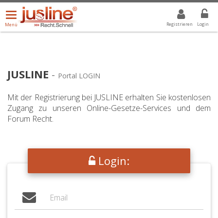
Menü
DROPDOWN: GEWÄHLTER WERT IST ALLE
ALLE
öffnen/schließen
Registrieren
Login
Menü
JUSLINE
-
Portal LOGIN
Mit der Registrierung bei JUSLINE erhalten Sie kostenlosen
Zugang zu unseren Online-Gesetze-Services und dem
Forum Recht.
Login: