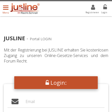
Menü
DROPDOWN: GEWÄHLTER WERT IST ALLE
ALLE
öffnen/schließen
Registrieren
Login
Menü
JUSLINE
-
Portal LOGIN
Mit der Registrierung bei JUSLINE erhalten Sie kostenlosen
Zugang zu unseren Online-Gesetze-Services und dem
Forum Recht.
Login: