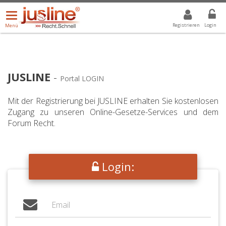
Menü
DROPDOWN: GEWÄHLTER WERT IST ALLE
ALLE
öffnen/schließen
Registrieren
Login
Menü
JUSLINE
-
Portal LOGIN
Mit der Registrierung bei JUSLINE erhalten Sie kostenlosen
Zugang zu unseren Online-Gesetze-Services und dem
Forum Recht.
Login: