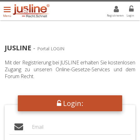
Menü
DROPDOWN: GEWÄHLTER WERT IST ALLE
ALLE
öffnen/schließen
Registrieren
Login
Menü
JUSLINE
-
Portal LOGIN
Mit der Registrierung bei JUSLINE erhalten Sie kostenlosen
Zugang zu unseren Online-Gesetze-Services und dem
Forum Recht.
Login: