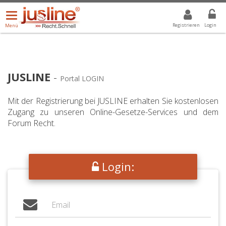
Menü
DROPDOWN: GEWÄHLTER WERT IST ALLE
ALLE
öffnen/schließen
Registrieren
Login
Menü
JUSLINE
-
Portal LOGIN
Mit der Registrierung bei JUSLINE erhalten Sie kostenlosen
Zugang zu unseren Online-Gesetze-Services und dem
Forum Recht.
Login: