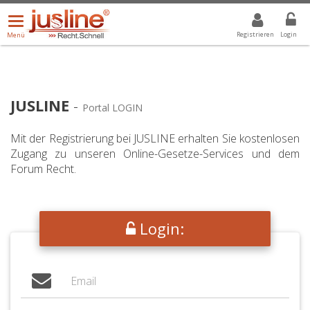
Menü
DROPDOWN: GEWÄHLTER WERT IST ALLE
ALLE
öffnen/schließen
Registrieren
Login
Menü
JUSLINE
-
Portal LOGIN
Mit der Registrierung bei JUSLINE erhalten Sie kostenlosen
Zugang zu unseren Online-Gesetze-Services und dem
Forum Recht.
Login: