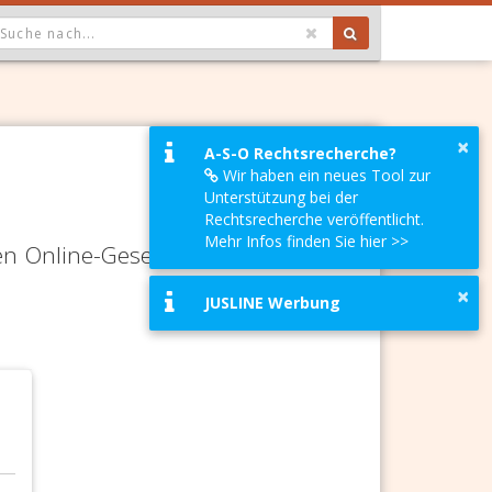
OPDOWN: GEWÄHLTER WERT IST ALLE
×
A-S-O Rechtsrecherche?
Wir haben ein neues Tool zur
Unterstützung bei der
Rechtsrecherche veröffentlicht.
Mehr Infos finden Sie hier >>
en Online-Gesetze-Services und
×
JUSLINE Werbung