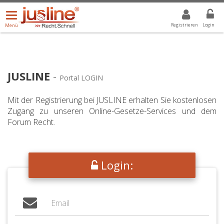
Menü
DROPDOWN: GEWÄHLTER WERT IST ALLE
ALLE
öffnen/schließen
Registrieren
Login
Menü
JUSLINE
-
Portal LOGIN
Mit der Registrierung bei JUSLINE erhalten Sie kostenlosen
Zugang zu unseren Online-Gesetze-Services und dem
Forum Recht.
Login: