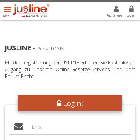
Menü
DROPDOWN: GEWÄHLTER WERT IST ALLE
ALLE
öffnen/schließen
Registrieren
Login
Menü
JUSLINE
-
Portal LOGIN
Mit der Registrierung bei JUSLINE erhalten Sie kostenlosen
Zugang zu unseren Online-Gesetze-Services und dem
Forum Recht.
Login: