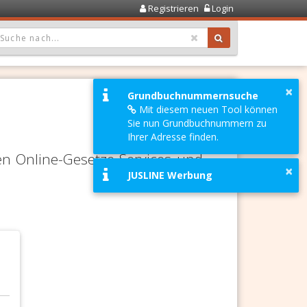
Registrieren
Login
OPDOWN: GEWÄHLTER WERT IST ALLE
×
Grundbuchnummernsuche
Mit diesem neuen Tool können
Sie nun Grundbuchnummern zu
Ihrer Adresse finden.
en Online-Gesetze-Services und
×
JUSLINE Werbung