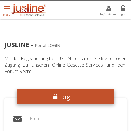
Menü
DROPDOWN: GEWÄHLTER WERT IST ALLE
ALLE
öffnen/schließen
Registrieren
Login
Menü
JUSLINE
-
Portal LOGIN
Mit der Registrierung bei JUSLINE erhalten Sie kostenlosen
Zugang zu unseren Online-Gesetze-Services und dem
Forum Recht.
Login: