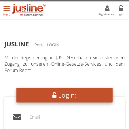
Menü
DROPDOWN: GEWÄHLTER WERT IST ALLE
ALLE
öffnen/schließen
Registrieren
Login
Menü
JUSLINE
-
Portal LOGIN
Mit der Registrierung bei JUSLINE erhalten Sie kostenlosen
Zugang zu unseren Online-Gesetze-Services und dem
Forum Recht.
Login: