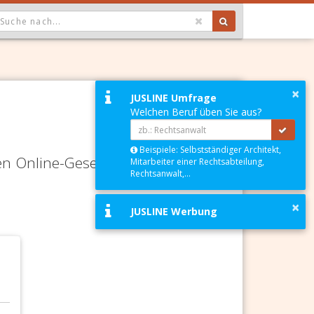
OPDOWN: GEWÄHLTER WERT IST ALLE
×
JUSLINE Umfrage
Welchen Beruf üben Sie aus?
Beispiele: Selbstständiger Architekt,
en Online-Gesetze-Services und
Mitarbeiter einer Rechtsabteilung,
Rechtsanwalt,...
×
JUSLINE Werbung