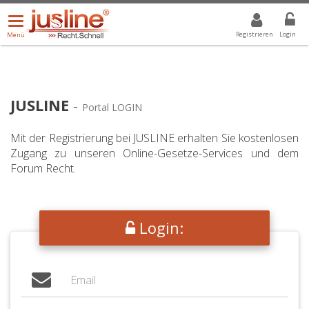
Menü
DROPDOWN: GEWÄHLTER WERT IST ALLE
ALLE
öffnen/schließen
Registrieren
Login
Menü
JUSLINE
-
Portal LOGIN
Mit der Registrierung bei JUSLINE erhalten Sie kostenlosen
Zugang zu unseren Online-Gesetze-Services und dem
Forum Recht.
Login: