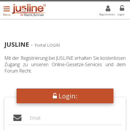
Menü
DROPDOWN: GEWÄHLTER WERT IST ALLE
ALLE
öffnen/schließen
Registrieren
Login
Menü
JUSLINE
-
Portal LOGIN
Mit der Registrierung bei JUSLINE erhalten Sie kostenlosen
Zugang zu unseren Online-Gesetze-Services und dem
Forum Recht.
Login: