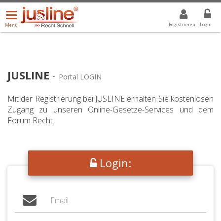
Menü
DROPDOWN: GEWÄHLTER WERT IST ALLE
ALLE
öffnen/schließen
Registrieren
Login
Menü
JUSLINE
-
Portal LOGIN
Mit der Registrierung bei JUSLINE erhalten Sie kostenlosen
Zugang zu unseren Online-Gesetze-Services und dem
Forum Recht.
Login: