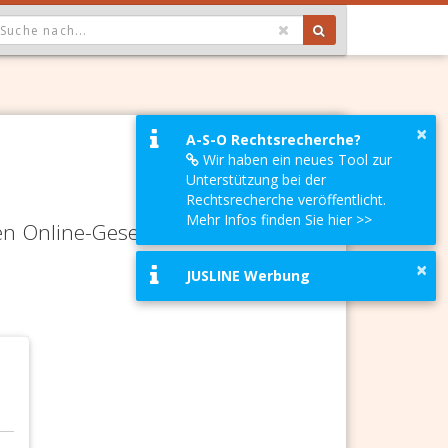
OPDOWN: GEWÄHLTER WERT IST ALLE
×
A-S-O Rechtsrecherche?
Wir haben ein neues Tool zur
Unterstützung bei der
Rechtsrecherche veröffentlicht.
Mehr Infos finden Sie hier >>
en Online-Gesetze-Services und
×
JUSLINE Werbung