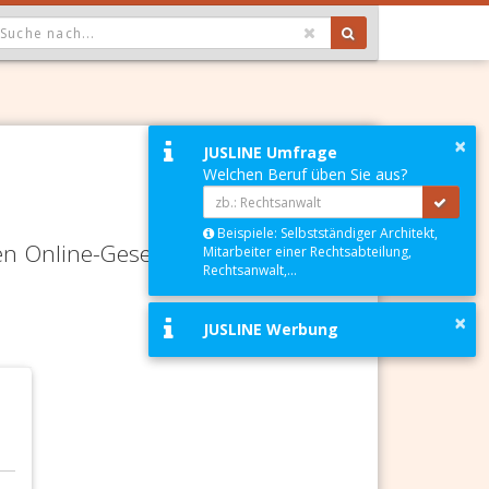
OPDOWN: GEWÄHLTER WERT IST ALLE
×
JUSLINE Umfrage
Welchen Beruf üben Sie aus?
Beispiele: Selbstständiger Architekt,
en Online-Gesetze-Services und
Mitarbeiter einer Rechtsabteilung,
Rechtsanwalt,...
×
JUSLINE Werbung