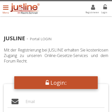
Menü
DROPDOWN: GEWÄHLTER WERT IST ALLE
ALLE
öffnen/schließen
Registrieren
Login
Menü
JUSLINE
-
Portal LOGIN
Mit der Registrierung bei JUSLINE erhalten Sie kostenlosen
Zugang zu unseren Online-Gesetze-Services und dem
Forum Recht.
Login: