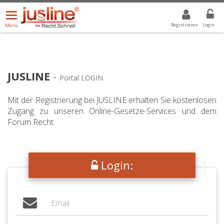
Menü
DROPDOWN: GEWÄHLTER WERT IST ALLE
ALLE
öffnen/schließen
Registrieren
Login
Menü
JUSLINE
-
Portal LOGIN
Mit der Registrierung bei JUSLINE erhalten Sie kostenlosen
Zugang zu unseren Online-Gesetze-Services und dem
Forum Recht.
Login: