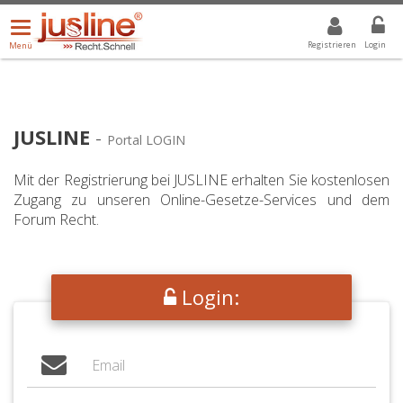
Menü
DROPDOWN: GEWÄHLTER WERT IST ALLE
ALLE
öffnen/schließen
Registrieren
Login
Menü
JUSLINE
-
Portal LOGIN
Mit der Registrierung bei JUSLINE erhalten Sie kostenlosen
Zugang zu unseren Online-Gesetze-Services und dem
Forum Recht.
Login: