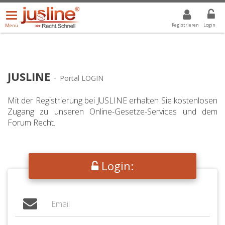
Menü
DROPDOWN: GEWÄHLTER WERT IST ALLE
ALLE
öffnen/schließen
Registrieren
Login
Menü
JUSLINE
-
Portal LOGIN
Mit der Registrierung bei JUSLINE erhalten Sie kostenlosen
Zugang zu unseren Online-Gesetze-Services und dem
Forum Recht.
Login: