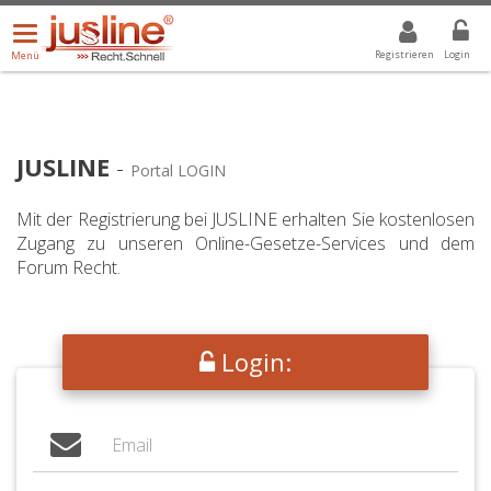
Menü
DROPDOWN: GEWÄHLTER WERT IST ALLE
ALLE
öffnen/schließen
Registrieren
Login
Menü
JUSLINE
-
Portal LOGIN
Mit der Registrierung bei JUSLINE erhalten Sie kostenlosen
Zugang zu unseren Online-Gesetze-Services und dem
Forum Recht.
Login: