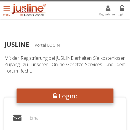
Menü
DROPDOWN: GEWÄHLTER WERT IST ALLE
ALLE
öffnen/schließen
Registrieren
Login
Menü
JUSLINE
-
Portal LOGIN
Mit der Registrierung bei JUSLINE erhalten Sie kostenlosen
Zugang zu unseren Online-Gesetze-Services und dem
Forum Recht.
Login: