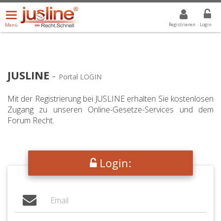
Menü
DROPDOWN: GEWÄHLTER WERT IST ALLE
ALLE
öffnen/schließen
Registrieren
Login
Menü
JUSLINE
-
Portal LOGIN
Mit der Registrierung bei JUSLINE erhalten Sie kostenlosen
Zugang zu unseren Online-Gesetze-Services und dem
Forum Recht.
Login: