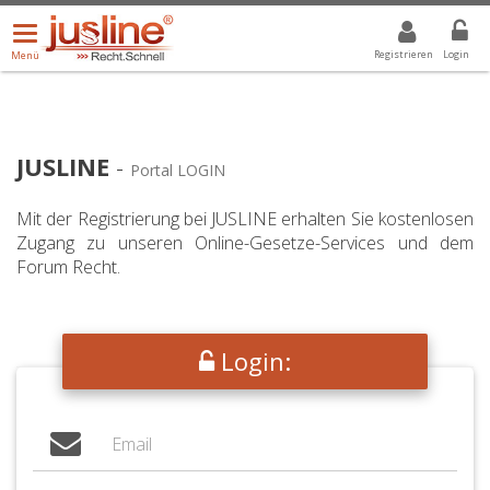
Menü
DROPDOWN: GEWÄHLTER WERT IST ALLE
ALLE
öffnen/schließen
Registrieren
Login
Menü
JUSLINE
-
Portal LOGIN
Mit der Registrierung bei JUSLINE erhalten Sie kostenlosen
Zugang zu unseren Online-Gesetze-Services und dem
Forum Recht.
Login: