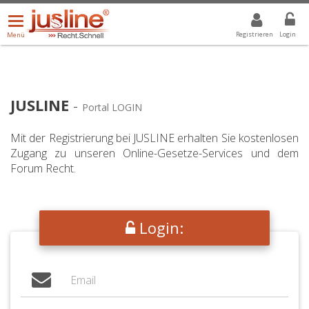
Menü
DROPDOWN: GEWÄHLTER WERT IST ALLE
ALLE
öffnen/schließen
Registrieren
Login
Menü
JUSLINE
-
Portal LOGIN
Mit der Registrierung bei JUSLINE erhalten Sie kostenlosen
Zugang zu unseren Online-Gesetze-Services und dem
Forum Recht.
Login: