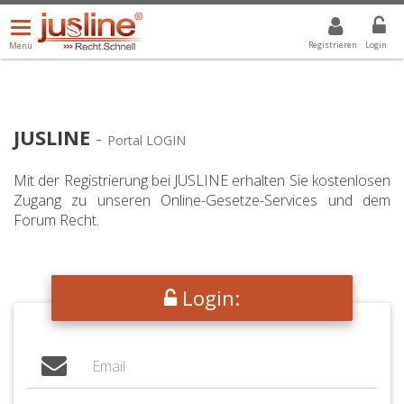
Menü
DROPDOWN: GEWÄHLTER WERT IST ALLE
ALLE
öffnen/schließen
Registrieren
Login
Menü
JUSLINE
-
Portal LOGIN
Mit der Registrierung bei JUSLINE erhalten Sie kostenlosen
Zugang zu unseren Online-Gesetze-Services und dem
Forum Recht.
Login: