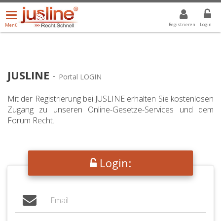
Menü
DROPDOWN: GEWÄHLTER WERT IST ALLE
ALLE
öffnen/schließen
Registrieren
Login
Menü
JUSLINE
-
Portal LOGIN
Mit der Registrierung bei JUSLINE erhalten Sie kostenlosen
Zugang zu unseren Online-Gesetze-Services und dem
Forum Recht.
Login: